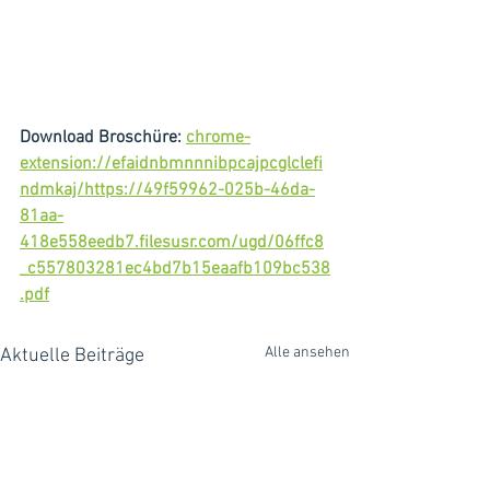
Download Broschüre: 
chrome-
extension://efaidnbmnnnibpcajpcglclefi
ndmkaj/https://49f59962-025b-46da-
81aa-
418e558eedb7.filesusr.com/ugd/06ffc8
_c557803281ec4bd7b15eaafb109bc538
.pdf
Alle ansehen
Aktuelle Beiträge