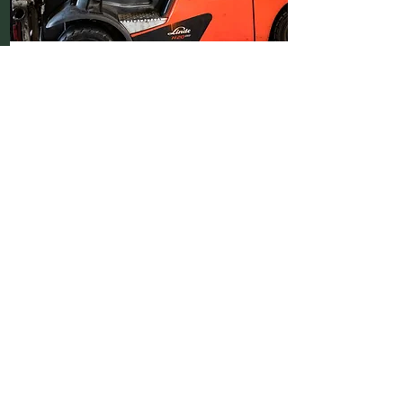
Fachkraft
für Lagerlogistik
Du bist verantwortlich für die
Organisation, Verwaltung und
Optimierung von
Lagerprozessen. Dazu gehören
der Warenfluss von der Annahme
über die Lagerung bis hin zum
Versand und die Kontrolle von
Beständen.