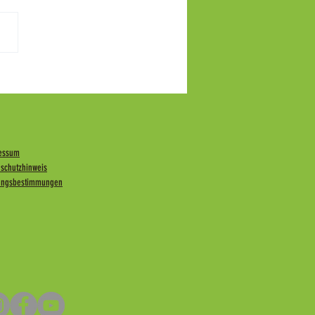
EH: Übernahme der SVR und
be der Geschäftsführung
essum
nschutzhinweis
ungsbestimmungen