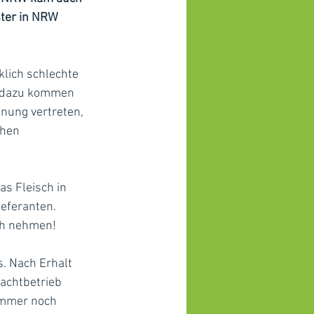
ter in NRW 
lich schlechte 
s dazu kommen 
inung vertreten, 
chen 
as Fleisch in 
eferanten. 
ch nehmen!
. Nach Erhalt 
achtbetrieb 
immer noch 