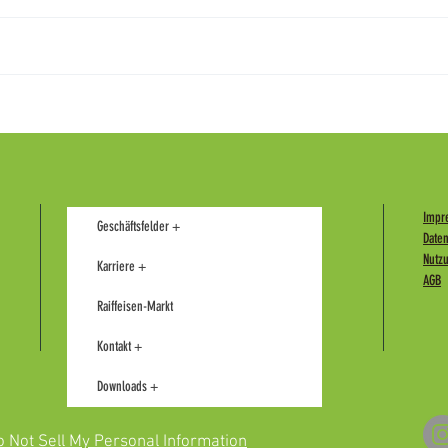
Wenn die Temperaturen steigen: Jetzt
AGRIVI
optimal vorsorgen!
Überga
Impr
Geschäftsfelder +
Date
Nutz
Karriere +
AGB
Raiffeisen-Markt
Kontakt +
Downloads +
 Not Sell My Personal Information