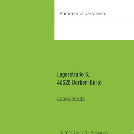
Kommentar verfassen...
Wir packen Ihre Ernte ein
Agri V Raiffeisen eG
Lagerstraße 5,
46325 Borken-Burlo
info@agriv.de
Do
© 2026 Agri V Raiffeisen eG