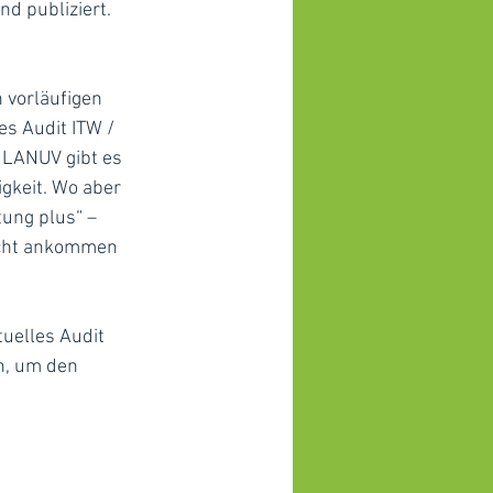
d publiziert. 
 vorläufigen 
s Audit ITW / 
 LANUV gibt es 
igkeit. Wo aber 
tung plus“ – 
icht ankommen 
uelles Audit 
n, um den 