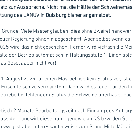
setz zur Aussprache. Nicht mal die Hälfte der Schweinemäs
tzung des LANUV in Duisburg bisher angemeldet.
 Gründe: Viele Mäster glauben, dies ohne Zweifel handwerk
euer Regierung ohnehin abgeschafft. Aber selbst wenn e
.2025 wird das nicht geschehen! Ferner wird vielfach die Me
lle der Betrieb automatisch in Haltungsstufe 1. Einen sol
s Gesetz aber nicht vor! 
1. August 2025 für einen Mastbetrieb kein Status vor, ist d
 Frischfleisch zu vermarkten. Dann wird es teuer für den Li
etriebe bei fehlendem Status die Schweine überhaupt no
tisch 2 Monate Bearbeitungszeit nach Eingang des Antrags
s der Landwirt diese nun irgendwie an QS bzw. den Schl
ensweg ist aber interessanterweise zum Stand Mitte März 