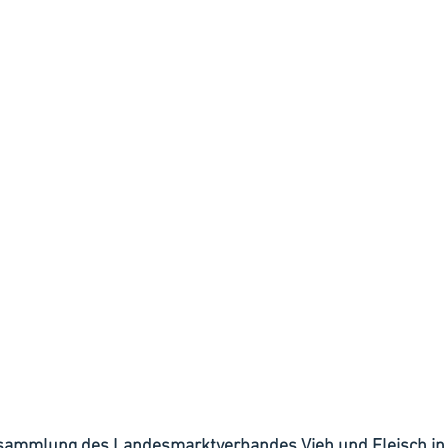
rsammlung des Landesmarktverbandes Vieh und Fleisch i