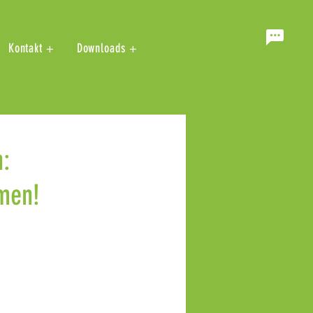
Kontakt +
Downloads +
:
men!