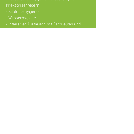
Infektionserregern
- Silofutterhygiene
- Wasserhygiene
- intensiver Austausch mit Fachleuten und 
Praxisvorführungen!
Weiterlesen >
Agri V Raiffeisen eG
Lagerstraße 5,
46325 Borken-Burlo
info@agriv.de
© 2026 Agri V Raiffeisen eG
Impressum
Datenschutzhinweis
Nutzungsbestimmungen