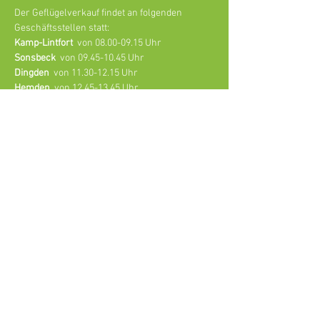
Der Geflügelverkauf findet an folgenden 
Geschäftsstellen statt:
Kamp-Lintfort
  von 08.00-09.15 Uhr
Sonsbeck
  von 09.45-10.45 Uhr
Dingden
  von 11.30-12.15 Uhr
Hemden
  von 12.45-13.45 Uhr
Burlo
  von 14.15-15.15 Uhr
Weiterlesen >
Agri V Raiffeisen eG
Lagerstraße 5,
46325 Borken-Burlo
info@agriv.de
© 2026 Agri V Raiffeisen eG
Impressum