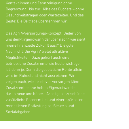
Kontaktlinsen und Zahnreinigung ohne 
Begrenzung…bis zur Höhe des Budgets – ohne 
Gesundheitsfragen oder Wartezeiten. Und das 
Beste: Die Beiträge übernehmen wir.
Das Agri V-Versorgungs-Konzept:  Jeder von 
uns denkt irgendwann darüber nach,“ wie sieht 
meine finanzielle Zukunft aus?“ Die gute 
Nachricht: Die Agri V bietet attraktive 
Möglichkeiten. Dazu gehört auch eine 
betriebliche Zusatzrente, die heute wichtiger 
ist, denn je. Denn die gesetzliche Rente allein 
wird im Ruhestand nicht ausreichen. Wir 
zeigen euch, wie ihr clever vorsorgen könnt. 
Zusatzrente ohne hohen Eigenaufwand – 
durch neue und höhere Arbeitgeberzuschüsse, 
zusätzliche Fördermittel und einer spürbaren 
monatlichen Entlastung bei Steuern und 
Sozialabgaben.
Da es um wichtige betriebliche Leistungen geht 