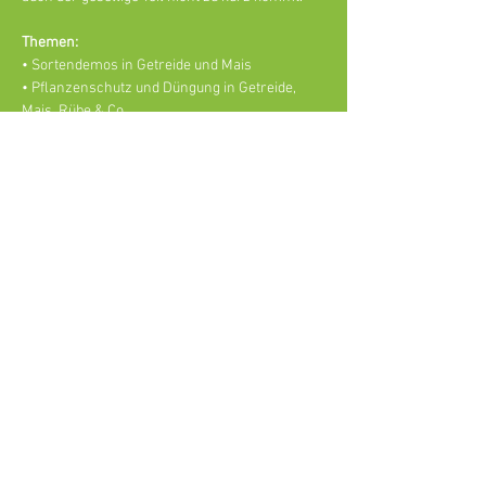
Themen:
• Sortendemos in Getreide und Mais
• Pflanzenschutz und Düngung in Getreide, 
Mais, Rübe & Co
• Infos aus verschiedenen (Sonder-)Kulturen
Agri V Raiffeisen eG
Lagerstraße 5,
46325 Borken-Burlo
info@agriv.de
© 2026 Agri V Raiffeisen eG
Impressum
Datenschutzhinweis